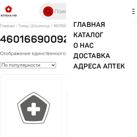
Перейти к содержимому
Поиск товаров
🛒 0
М
ГЛАВНАЯ
Главная
/ Товар Штрихкод / 4601669009234
КАТАЛОГ
4601669009234
О НАС
Отображение единственного товара
ДОСТАВКА
АДРЕСА АПТЕК