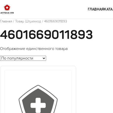
Перейти к содержимому
ГЛАВНАЯ
КАТА
Главная
/ Товар Штрихкод / 4601669011893
4601669011893
Отображение единственного товара