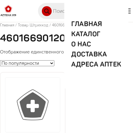
Перейти к содержимому
Поиск товаров
🛒 0
М
ГЛАВНАЯ
Главная
/ Товар Штрихкод / 4601669012081
КАТАЛОГ
4601669012081
О НАС
Отображение единственного товара
ДОСТАВКА
АДРЕСА АПТЕК