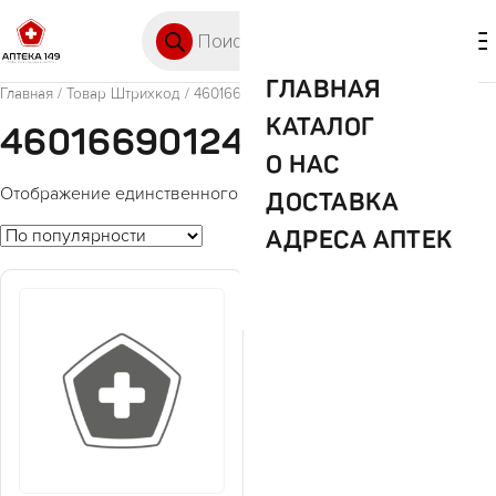
Перейти к содержимому
Поиск товаров
🛒 0
М
ГЛАВНАЯ
Главная
/ Товар Штрихкод / 4601669012494
КАТАЛОГ
4601669012494
О НАС
Отображение единственного товара
ДОСТАВКА
АДРЕСА АПТЕК