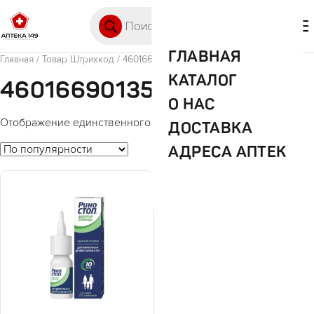
Перейти к содержимому
Поиск товаров
🛒 0
М
ГЛАВНАЯ
Главная
/ Товар Штрихкод / 4601669013545
КАТАЛОГ
4601669013545
О НАС
Отображение единственного товара
ДОСТАВКА
АДРЕСА АПТЕК