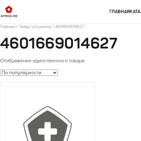
Перейти к содержимому
ГЛАВНАЯ
КАТА
Главная
/ Товар Штрихкод / 4601669014627
4601669014627
Отображение единственного товара