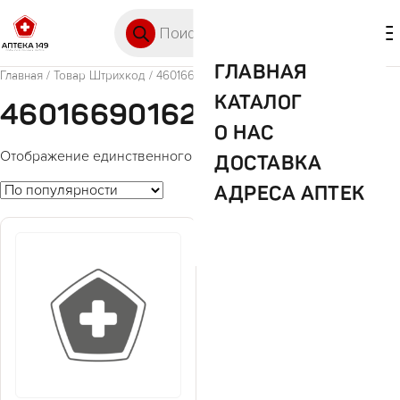
Перейти к содержимому
Поиск товаров
🛒 0
М
ГЛАВНАЯ
Главная
/ Товар Штрихкод / 4601669016232
КАТАЛОГ
4601669016232
О НАС
Отображение единственного товара
ДОСТАВКА
АДРЕСА АПТЕК