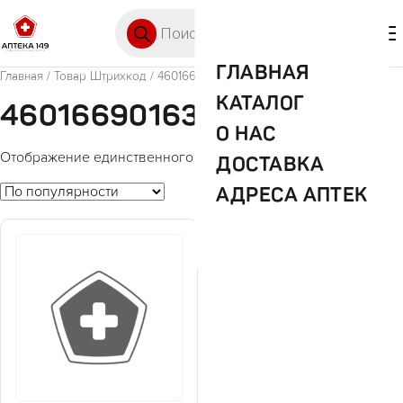
Перейти к содержимому
Поиск товаров
🛒 0
М
ГЛАВНАЯ
Главная
/ Товар Штрихкод / 4601669016317
КАТАЛОГ
4601669016317
О НАС
Отображение единственного товара
ДОСТАВКА
АДРЕСА АПТЕК