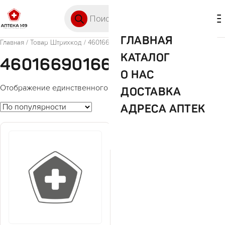
Перейти к содержимому
Поиск товаров
🛒 0
М
ГЛАВНАЯ
Главная
/ Товар Штрихкод / 4601669016621
КАТАЛОГ
4601669016621
О НАС
Отображение единственного товара
ДОСТАВКА
АДРЕСА АПТЕК