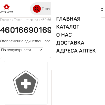
Перейти к содержимому
Поиск товаров
🛒 0
М
ГЛАВНАЯ
Главная
/ Товар Штрихкод / 4601669016935
КАТАЛОГ
4601669016935
О НАС
Отображение единственного товара
ДОСТАВКА
АДРЕСА АПТЕК