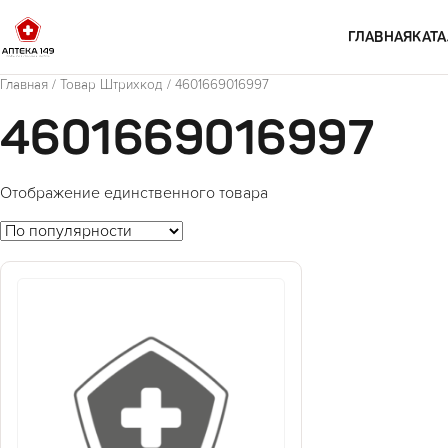
Перейти к содержимому
ГЛАВНАЯ
КАТА
Главная
/ Товар Штрихкод / 4601669016997
4601669016997
Отображение единственного товара