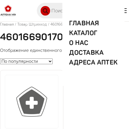
Перейти к содержимому
Поиск товаров
🛒 0
М
ГЛАВНАЯ
Главная
/ Товар Штрихкод / 4601669017086
КАТАЛОГ
4601669017086
О НАС
Отображение единственного товара
ДОСТАВКА
АДРЕСА АПТЕК