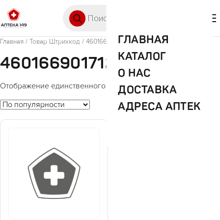
Перейти к содержимому
Поиск товаров
🛒 0
М
ГЛАВНАЯ
Главная
/ Товар Штрихкод / 4601669017123
КАТАЛОГ
4601669017123
О НАС
Отображение единственного товара
ДОСТАВКА
АДРЕСА АПТЕК