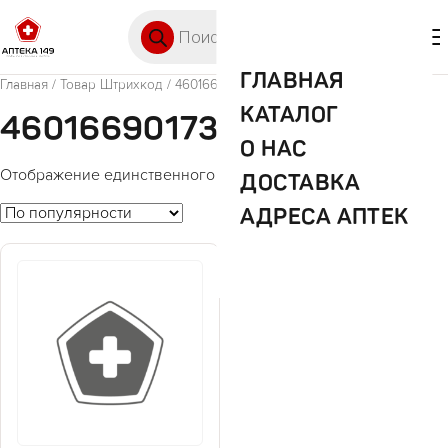
Перейти к содержимому
Поиск товаров
🛒 0
М
ГЛАВНАЯ
Главная
/ Товар Штрихкод / 4601669017314
КАТАЛОГ
4601669017314
О НАС
Отображение единственного товара
ДОСТАВКА
АДРЕСА АПТЕК