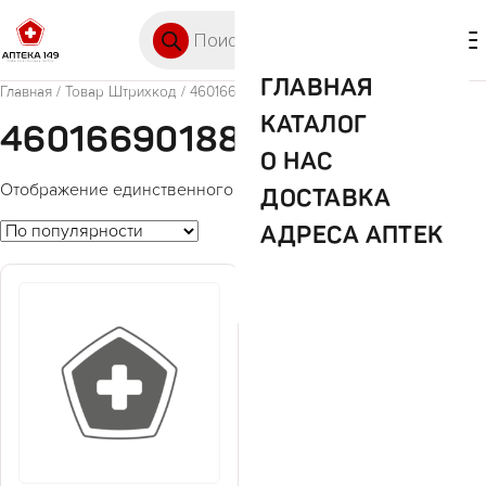
Перейти к содержимому
Поиск товаров
🛒 0
М
ГЛАВНАЯ
Главная
/ Товар Штрихкод / 4601669018878
КАТАЛОГ
4601669018878
О НАС
Отображение единственного товара
ДОСТАВКА
АДРЕСА АПТЕК