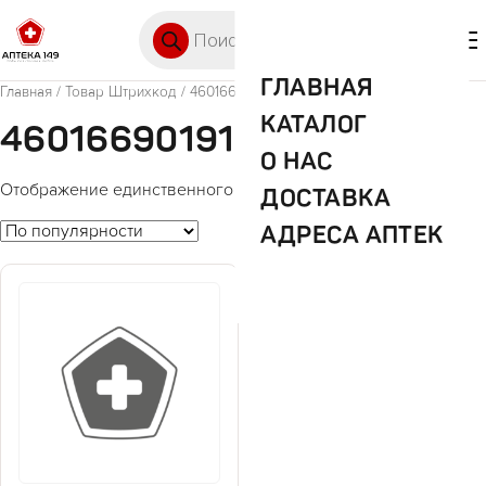
Перейти к содержимому
Поиск товаров
🛒 0
М
ГЛАВНАЯ
Главная
/ Товар Штрихкод / 4601669019127
КАТАЛОГ
4601669019127
О НАС
Отображение единственного товара
ДОСТАВКА
АДРЕСА АПТЕК