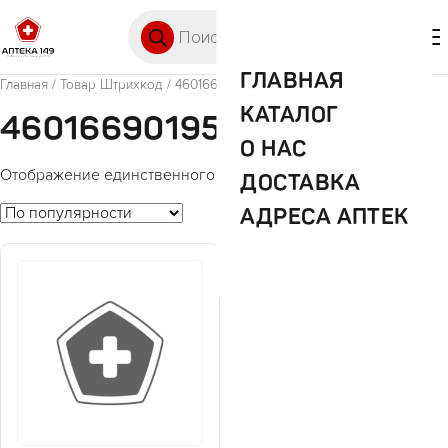
Перейти к содержимому
Поиск товаров
🛒 0
М
ГЛАВНАЯ
Главная
/ Товар Штрихкод / 4601669019523
КАТАЛОГ
4601669019523
О НАС
Отображение единственного товара
ДОСТАВКА
АДРЕСА АПТЕК