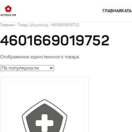
Перейти к содержимому
ГЛАВНАЯ
КАТА
Главная
/ Товар Штрихкод / 4601669019752
4601669019752
Отображение единственного товара