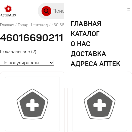
Перейти к содержимому
Поиск товаров
🛒 0
М
ГЛАВНАЯ
Главная
/ Товар Штрихкод / 4601669021113
КАТАЛОГ
4601669021113
О НАС
Показаны все (2)
ДОСТАВКА
АДРЕСА АПТЕК