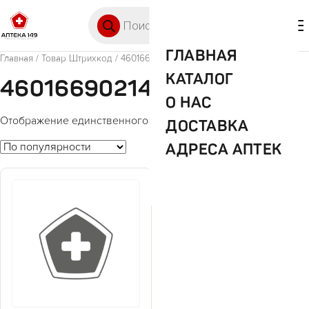
Перейти к содержимому
Поиск товаров
🛒 0
М
ГЛАВНАЯ
Главная
/ Товар Штрихкод / 4601669021427
КАТАЛОГ
4601669021427
О НАС
Отображение единственного товара
ДОСТАВКА
АДРЕСА АПТЕК