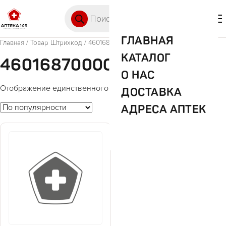
Перейти к содержимому
Поиск товаров
🛒 0
М
ГЛАВНАЯ
Главная
/ Товар Штрихкод / 4601687000046
КАТАЛОГ
4601687000046
О НАС
Отображение единственного товара
ДОСТАВКА
АДРЕСА АПТЕК