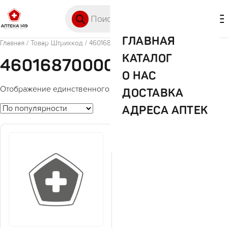
Перейти к содержимому
Поиск товаров
🛒 0
М
ГЛАВНАЯ
Главная
/ Товар Штрихкод / 4601687000053
КАТАЛОГ
4601687000053
О НАС
Отображение единственного товара
ДОСТАВКА
АДРЕСА АПТЕК