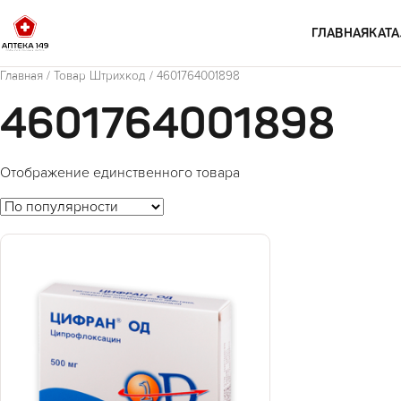
Перейти к содержимому
ГЛАВНАЯ
КАТА
Главная
/ Товар Штрихкод / 4601764001898
4601764001898
Отображение единственного товара