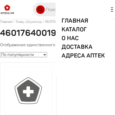
Перейти к содержимому
Поиск товаров
🛒 0
М
ГЛАВНАЯ
Главная
/ Товар Штрихкод / 4601764001904
КАТАЛОГ
4601764001904
О НАС
Отображение единственного товара
ДОСТАВКА
АДРЕСА АПТЕК