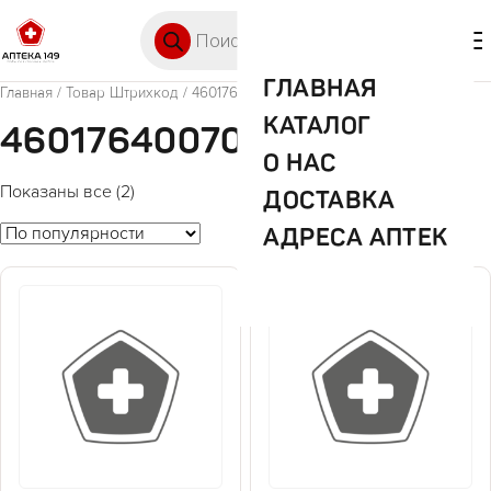
Перейти к содержимому
Поиск товаров
🛒 0
М
ГЛАВНАЯ
Главная
/ Товар Штрихкод / 4601764007098
КАТАЛОГ
4601764007098
О НАС
Показаны все (2)
ДОСТАВКА
АДРЕСА АПТЕК