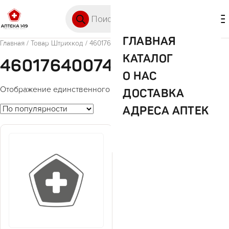
Перейти к содержимому
Поиск товаров
🛒 0
М
ГЛАВНАЯ
Главная
/ Товар Штрихкод / 4601764007432
КАТАЛОГ
4601764007432
О НАС
Отображение единственного товара
ДОСТАВКА
АДРЕСА АПТЕК