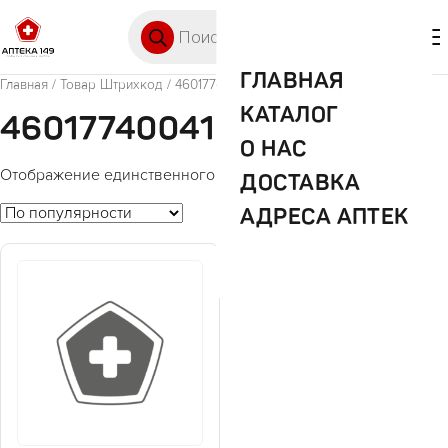
Перейти к содержимому
Поиск товаров
🛒 0
М
ГЛАВНАЯ
Главная
/ Товар Штрихкод / 4601774004131
КАТАЛОГ
4601774004131
О НАС
Отображение единственного товара
ДОСТАВКА
АДРЕСА АПТЕК