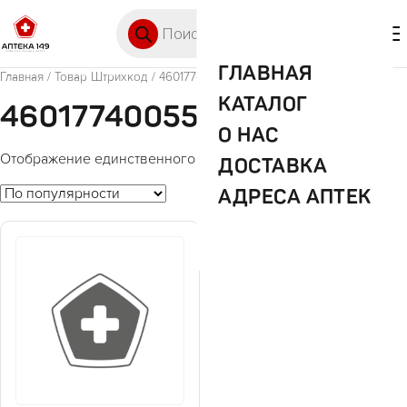
Перейти к содержимому
Поиск товаров
🛒 0
М
ГЛАВНАЯ
Главная
/ Товар Штрихкод / 4601774005596
КАТАЛОГ
4601774005596
О НАС
Отображение единственного товара
ДОСТАВКА
АДРЕСА АПТЕК