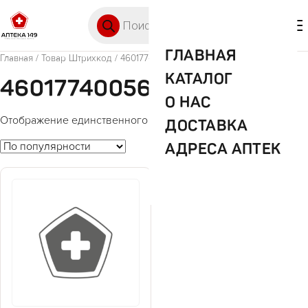
Перейти к содержимому
Поиск товаров
🛒 0
М
ГЛАВНАЯ
Главная
/ Товар Штрихкод / 4601774005602
КАТАЛОГ
4601774005602
О НАС
Отображение единственного товара
ДОСТАВКА
АДРЕСА АПТЕК