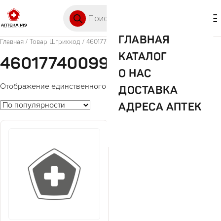
Перейти к содержимому
Поиск товаров
🛒 0
М
ГЛАВНАЯ
Главная
/ Товар Штрихкод / 4601774009945
КАТАЛОГ
4601774009945
О НАС
Отображение единственного товара
ДОСТАВКА
АДРЕСА АПТЕК