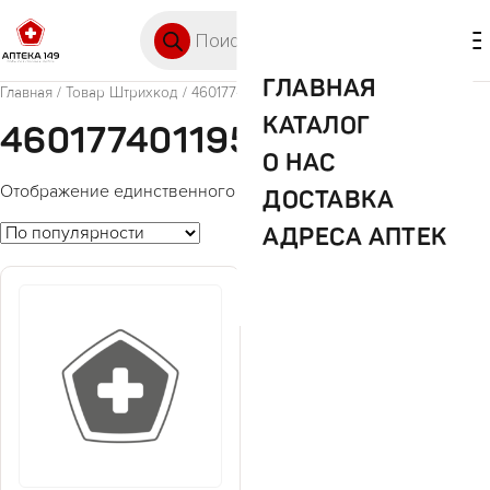
Перейти к содержимому
Поиск товаров
🛒 0
М
ГЛАВНАЯ
Главная
/ Товар Штрихкод / 4601774011955
КАТАЛОГ
4601774011955
О НАС
Отображение единственного товара
ДОСТАВКА
АДРЕСА АПТЕК