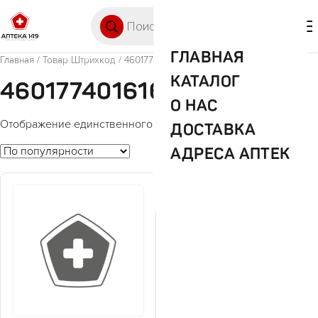
Перейти к содержимому
Поиск товаров
🛒 0
М
ГЛАВНАЯ
Главная
/ Товар Штрихкод / 4601774016165
КАТАЛОГ
4601774016165
О НАС
Отображение единственного товара
ДОСТАВКА
АДРЕСА АПТЕК