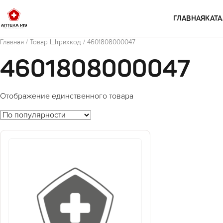
Перейти к содержимому
ГЛАВНАЯ
КАТА
Главная
/ Товар Штрихкод / 4601808000047
4601808000047
Отображение единственного товара