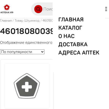
Перейти к содержимому
Поиск товаров
🛒 0
М
ГЛАВНАЯ
Главная
/ Товар Штрихкод / 4601808003970
КАТАЛОГ
4601808003970
О НАС
Отображение единственного товара
ДОСТАВКА
АДРЕСА АПТЕК