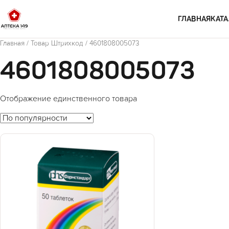
Перейти к содержимому
ГЛАВНАЯ
КАТА
Главная
/ Товар Штрихкод / 4601808005073
4601808005073
Отображение единственного товара