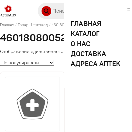
Перейти к содержимому
Поиск товаров
🛒 0
М
ГЛАВНАЯ
Главная
/ Товар Штрихкод / 4601808005202
КАТАЛОГ
4601808005202
О НАС
Отображение единственного товара
ДОСТАВКА
АДРЕСА АПТЕК