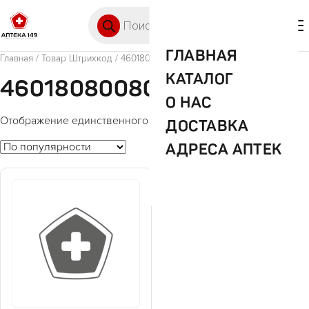
Перейти к содержимому
Поиск товаров
🛒 0
М
ГЛАВНАЯ
Главная
/ Товар Штрихкод / 4601808008050
КАТАЛОГ
4601808008050
О НАС
Отображение единственного товара
ДОСТАВКА
АДРЕСА АПТЕК