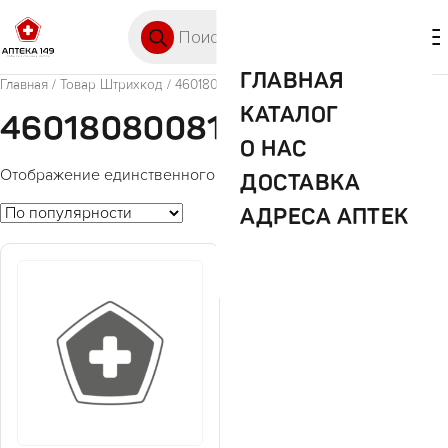
Перейти к содержимому
Поиск товаров
🛒 0
М
ГЛАВНАЯ
Главная
/ Товар Штрихкод / 4601808008180
КАТАЛОГ
4601808008180
О НАС
Отображение единственного товара
ДОСТАВКА
АДРЕСА АПТЕК