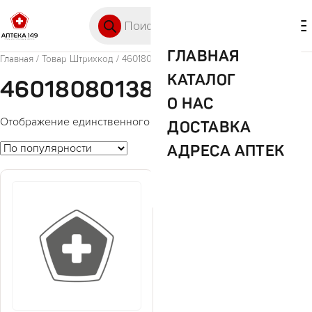
Перейти к содержимому
Поиск товаров
🛒 0
М
ГЛАВНАЯ
Главная
/ Товар Штрихкод / 4601808013825
КАТАЛОГ
4601808013825
О НАС
Отображение единственного товара
ДОСТАВКА
АДРЕСА АПТЕК