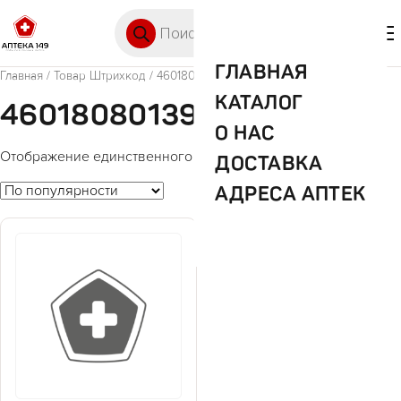
Перейти к содержимому
Поиск товаров
🛒 0
М
ГЛАВНАЯ
Главная
/ Товар Штрихкод / 4601808013986
КАТАЛОГ
4601808013986
О НАС
Отображение единственного товара
ДОСТАВКА
АДРЕСА АПТЕК