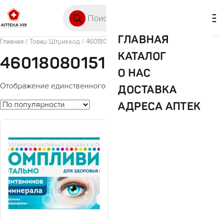
Перейти к содержимому
Поиск товаров
🛒 0
М
ГЛАВНАЯ
Главная
/ Товар Штрихкод / 4601808015195
КАТАЛОГ
4601808015195
О НАС
Отображение единственного товара
ДОСТАВКА
АДРЕСА АПТЕК