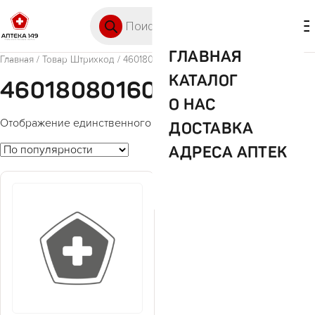
Перейти к содержимому
Поиск товаров
🛒 0
М
ГЛАВНАЯ
Главная
/ Товар Штрихкод / 4601808016000
КАТАЛОГ
4601808016000
О НАС
Отображение единственного товара
ДОСТАВКА
АДРЕСА АПТЕК