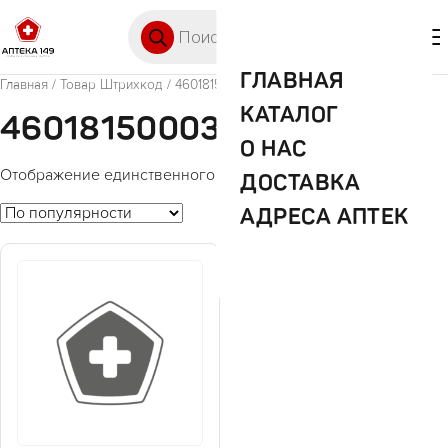
Перейти к содержимому
Поиск товаров
🛒 0
М
ГЛАВНАЯ
Главная
/ Товар Штрихкод / 4601815000368
КАТАЛОГ
4601815000368
О НАС
Отображение единственного товара
ДОСТАВКА
АДРЕСА АПТЕК