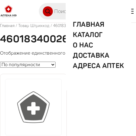
Перейти к содержимому
Поиск товаров
🛒 0
М
ГЛАВНАЯ
Главная
/ Товар Штрихкод / 4601834002602
КАТАЛОГ
4601834002602
О НАС
Отображение единственного товара
ДОСТАВКА
АДРЕСА АПТЕК