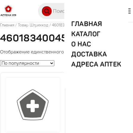
Перейти к содержимому
Поиск товаров
🛒 0
М
ГЛАВНАЯ
Главная
/ Товар Штрихкод / 4601834004552
КАТАЛОГ
4601834004552
О НАС
Отображение единственного товара
ДОСТАВКА
АДРЕСА АПТЕК