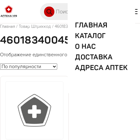
Перейти к содержимому
Поиск товаров
🛒 0
М
ГЛАВНАЯ
Главная
/ Товар Штрихкод / 4601834004576
КАТАЛОГ
4601834004576
О НАС
Отображение единственного товара
ДОСТАВКА
АДРЕСА АПТЕК