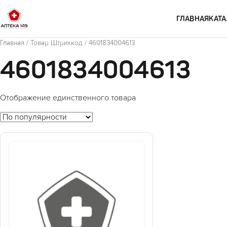
Перейти к содержимому
ГЛАВНАЯ
КАТА
Главная
/ Товар Штрихкод / 4601834004613
4601834004613
Отображение единственного товара