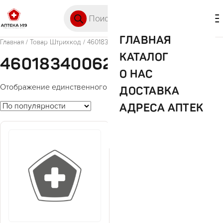
Перейти к содержимому
Поиск товаров
🛒 0
М
ГЛАВНАЯ
Главная
/ Товар Штрихкод / 4601834006242
КАТАЛОГ
4601834006242
О НАС
Отображение единственного товара
ДОСТАВКА
АДРЕСА АПТЕК