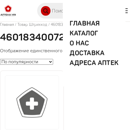
Перейти к содержимому
Поиск товаров
🛒 0
М
ГЛАВНАЯ
Главная
/ Товар Штрихкод / 4601834007263
КАТАЛОГ
4601834007263
О НАС
Отображение единственного товара
ДОСТАВКА
АДРЕСА АПТЕК