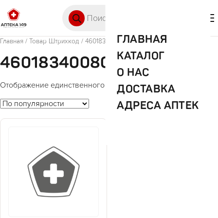
Перейти к содержимому
Поиск товаров
🛒 0
М
ГЛАВНАЯ
Главная
/ Товар Штрихкод / 4601834008093
КАТАЛОГ
4601834008093
О НАС
Отображение единственного товара
ДОСТАВКА
АДРЕСА АПТЕК